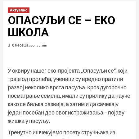
Актуелно
ОПАСУЉИ СЕ – ЕКО
ШКОЛА
8 месеци ago
admin
У оквиру нашег еко-пројекта „Опасуљи се“, који
траје од пролећа, ученици су вредно пратили
развој неколико врста пасуља. Кроз дугорочно
посматрање семена, имали су прилику да науче
како се биљка развија, а затим и да сачекају
један посебан део овог истраживања – појаву
жишка у пасуљу.
Тренутно ишчекујемо посету стручњака из