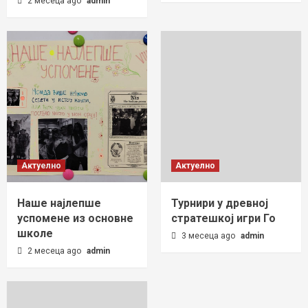
2 месеца ago
admin
Актуелно
Актуелно
Наше најлепше
Турнири у древној
успомене из основне
стратешкој игри Го
школе
3 месеца ago
admin
2 месеца ago
admin