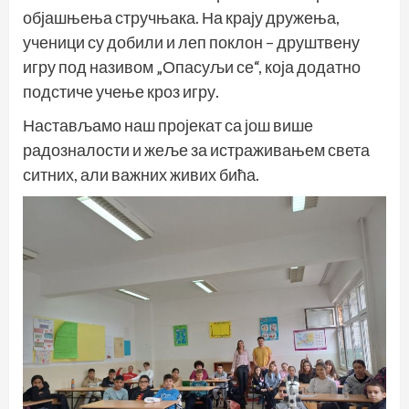
објашњења стручњака. На крају дружења,
ученици су добили и леп поклон – друштвену
игру под називом „Опасуљи се“, која додатно
подстиче учење кроз игру.
Настављамо наш пројекат са још више
радозналости и жеље за истраживањем света
ситних, али важних живих бића.