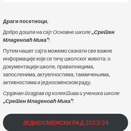
Драги посетиоци,
Добро дошли на сајт
Основне школе
,,Сретен
Младеновћ Мика“
!
Путем нашег сајта можемо сазнати све важне
информације које се тичу школског живота: о
документацији школе, правилницима,
запосленима, актуелностима, такмичењима,
активностима и једносменском раду.
Срдачан поздрав од колектива и ученика школе
,,Сретен Младеновћ Мика“
!
ЈЕДНОСМЕНСКИ РАД
2023/24