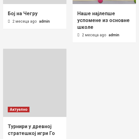
Бој на Чегру
Наше најлепше
успомене из основне
2 месеца ago
admin
школе
2 месеца ago
admin
Актуелно
Турнири у древној
стратешкој игри Го