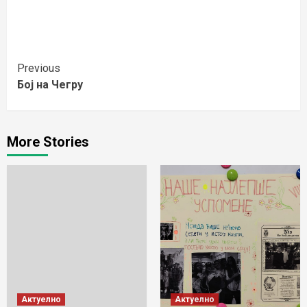
Continue
Previous
Бој на Чегру
Reading
More Stories
Актуелно
Актуелно