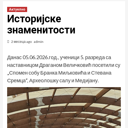
Актуелно
Историјске
знаменитости
2 месеца ago
admin
Данас 05.06.2026.год., ученици 5. разреда са
наставницом Драганом Величковић посетили су
„Спомен собу Бранка Миљковића и Стевана
Сремца“, Археолошку салу и Медијану.