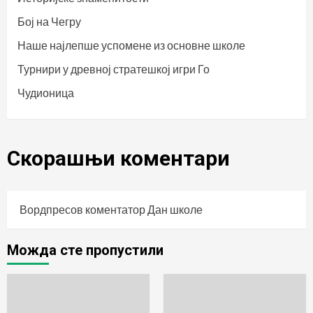
Бој на Чегру
Наше најлепше успомене из основне школе
Турнири у древној стратешкој игри Го
Чудионица
Скорашњи коментари
Вордпресов коментатор
Дан школе
Можда сте пропустили