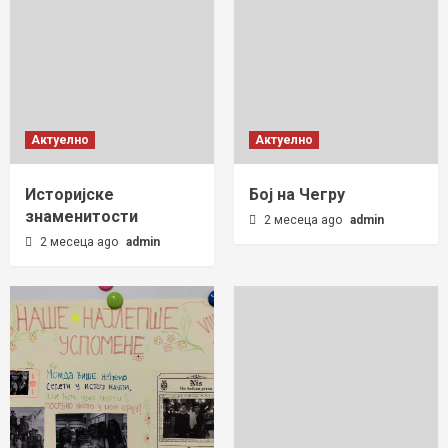
Актуелно
Актуелно
Историјске
Бој на Чегру
знаменитости
2 месеца ago
admin
2 месеца ago
admin