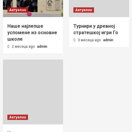
Актуелно
Актуелно
Наше најлепше
Турнири у древној
успомене из основне
стратешкој игри Го
школе
3 месеца ago
admin
2 месеца ago
admin
Актуелно