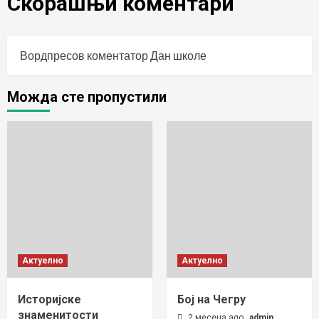
Скорашњи коментари
Вордпресов коментатор
Дан школе
Можда сте пропустили
Актуелно
Актуелно
Историјске
Бој на Чегру
знаменитости
2 месеца ago
admin