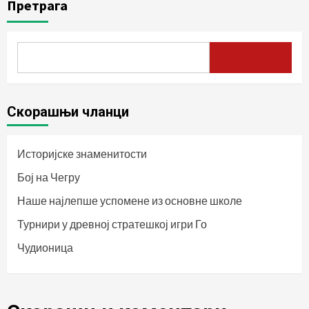
Претрага
Скорашњи чланци
Историјске знаменитости
Бој на Чегру
Наше најлепше успомене из основне школе
Турнири у древној стратешкој игри Го
Чудионица