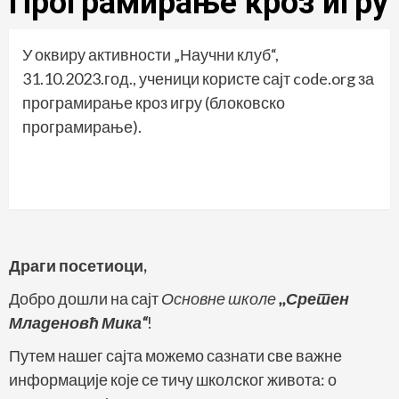
Програмирање кроз игру
У оквиру активности „Научни клуб“,
31.10.2023.год., ученици користе сајт code.org за
програмирање кроз игру (блоковско
програмирање).
Драги посетиоци,
Добро дошли на сајт
Основне школе
,,Сретен
Младеновћ Мика“
!
Путем нашег сајта можемо сазнати све важне
информације које се тичу школског живота: о