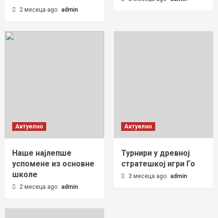
2 месеца ago
admin
Актуелно
Актуелно
Наше најлепше
Турнири у древној
успомене из основне
стратешкој игри Го
школе
3 месеца ago
admin
2 месеца ago
admin