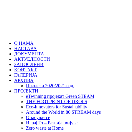
Skip
to
content
Primary
Menu
О НАМА
НАСТАВА
ДОКУМЕНТА
АКТУЕЛНОСТИ
ЗАПОСЛЕНИ
КОНТАКТ
ГАЛЕРИЈА
АРХИВА
Школска 2020/2021.год.
ПРОЈЕКТИ
eTwinning пројекат Green STEAM
THE FOOTPRINT OF DROPS
Eco-Innovators for Sustainability
Around the World in 80 STREAM days
Опасуљи се
Играј Го – Развијај вијуге
Zero waste at Home