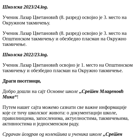
Школска 2023/24.год.
Ученик Лазар Цветановић (8. разред) освојио је 3. место на
Окружном такмичењу.
Ученик Лазар Цветановић (8. разред) освојио је 3. место на
Општинском такмичењу и обезбедио пласман на Окружно
такмичење.
Школска 2022/23.год.
Ученик Лазар Цветановић освојио је 1. место на Општинском
такмичењу и обезбедио пласман на Окружно такмичење.
Драги посетиоци,
Добро дошли на сајт
Основне школе
,,Сретен Младеновћ
Мика“
!
Путем нашег сајта можемо сазнати све важне информације
које се тичу школског живота: о документацији школе,
правилницима, запосленима, актуелностима, такмичењима,
активностима и једносменском раду.
Срдачан поздрав од колектива и ученика школе
,,Сретен