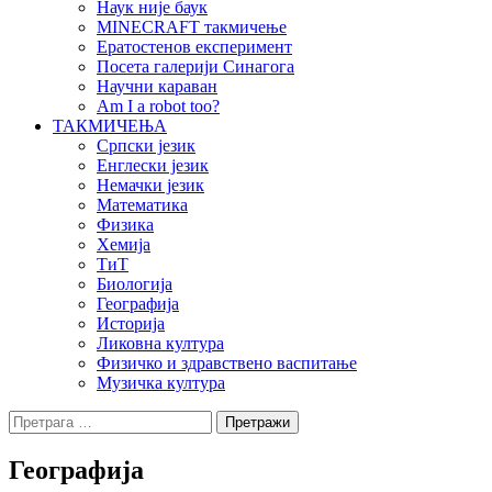
Наук није баук
MINECRAFT такмичење
Ератостенов експеримент
Посета галерији Синагога
Научни караван
Am I a robot too?
ТАКМИЧЕЊА
Српски језик
Енглески језик
Немачки језик
Математика
Физика
Хемија
ТиТ
Биологија
Географија
Историја
Ликовна култура
Физичко и здравствено васпитање
Музичка култура
Претрага
за:
Географија