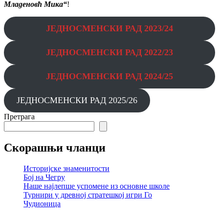
Младеновћ Мика“
!
ЈЕДНОСМЕНСКИ РАД
2023/24
ЈЕДНОСМЕНСКИ РАД
2022/23
ЈЕДНОСМЕНСКИ РАД 2024/25
ЈЕДНОСМЕНСКИ РАД 2025/26
Претрага
Скорашњи чланци
Историјске знаменитости
Бој на Чегру
Наше најлепше успомене из основне школе
Турнири у древној стратешкој игри Го
Чудионица