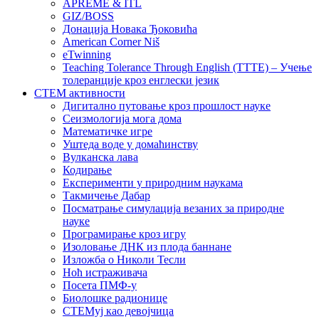
APREME & ITL
GIZ/BOSS
Донација Новака Ђоковића
American Corner Niš
eTwinning
Teaching Tolerance Through English (TTTE) – Учење
толеранције кроз енглески језик
СТЕМ активности
Дигитално путовање кроз прошлост науке
Сеизмологија мога дома
Математичке игре
Уштеда воде у домаћинству
Вулканска лава
Кодирање
Експерименти у природним наукама
Такмичење Дабар
Посматрање симулација везаних за природне
науке
Програмирање кроз игру
Изоловање ДНК из плода баннане
Изложба о Николи Тесли
Ноћ истраживача
Посета ПМФ-у
Биолошке радионице
СТЕМуј као девојчица