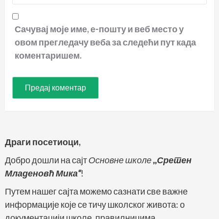
Сачувај моје име, е-пошту и веб место у
овом прегледачу веба за следећи пут када
коментаришем.
Драги посетиоци,
Добро дошли на сајт
Основне школе
,,Сретен
Младеновћ Мика“
!
Путем нашег сајта можемо сазнати све важне
информације које се тичу школског живота: о
документацији школе, правилницима,