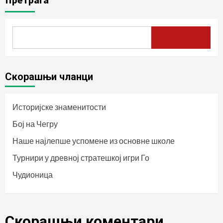
Скорашњи чланци
Историјске знаменитости
Бој на Чегру
Наше најлепше успомене из основне школе
Турнири у древној стратешкој игри Го
Чудионица
Скорашњи коментари