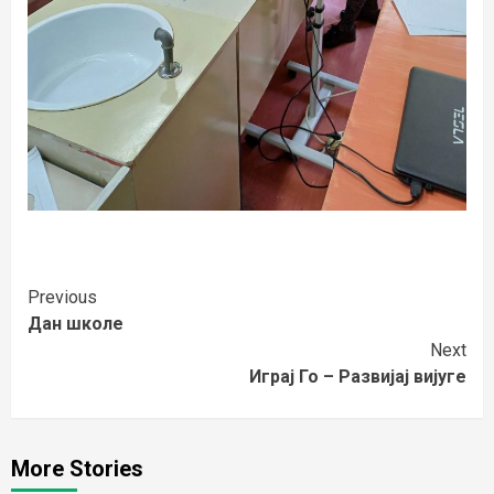
Continue
Previous
Дан школе
Reading
Next
Играј Го – Развијај вијуге
More Stories