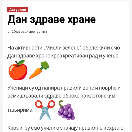
Актуелно
Дан здраве хране
10 месеци ago
admin
На активности „Мисли зелено“ обележили смо
Дан здраве хране кроз креативан рад и учење.
Ученици су од папира правили воће и поврће и
осмишљавали здраве оброке на картонским
тањирима.
Кроз игру смо учили о значају правилне исхране