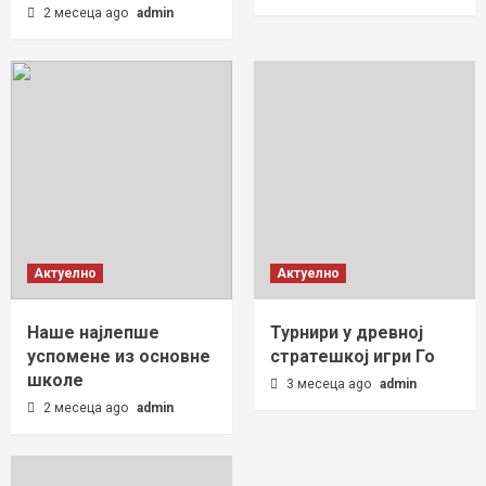
2 месеца ago
admin
Актуелно
Актуелно
Наше најлепше
Турнири у древној
успомене из основне
стратешкој игри Го
школе
3 месеца ago
admin
2 месеца ago
admin