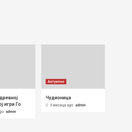
Актуелно
 древној
Чудионица
ј игри Го
3 месеца ago
admin
ago
admin