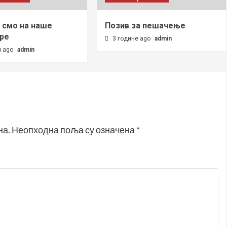
 смо на наше
Позив за пешачење
ре
3 године ago
admin
и ago
admin
на.
Неопходна поља су означена
*