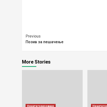
Continue
Previous
Позив за пешачење
Reading
More Stories
Некатегоризовано
Некатего