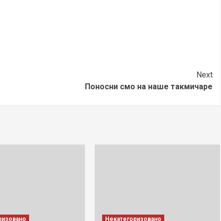
Next
Поносни смо на наше такмичаре
ризовано
Некатегоризовано