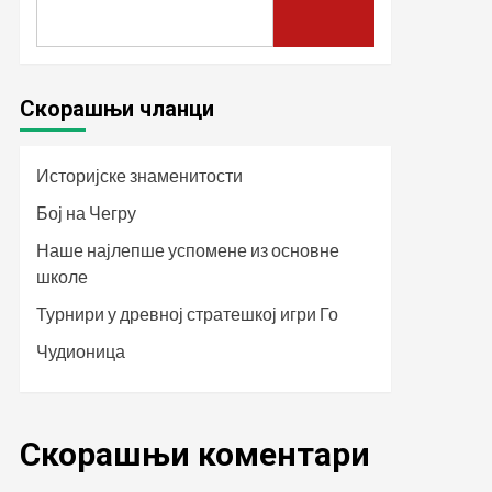
Скорашњи чланци
Историјске знаменитости
Бој на Чегру
Наше најлепше успомене из основне
школе
Турнири у древној стратешкој игри Го
Чудионица
Скорашњи коментари