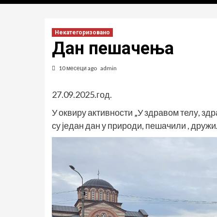
Некатегоризовано
Дан пешачења
10 месеци ago
admin
27.09.2025.год.
У оквиру активности „У здравом телу, зд
су један дан у природи, пешачили , друж