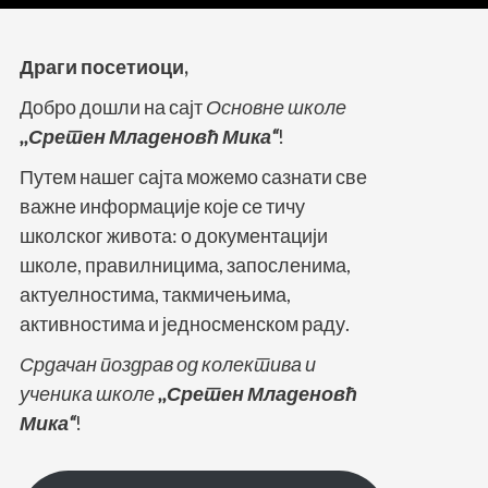
Драги посетиоци,
Добро дошли на сајт
Основне школе
,,Сретен Младеновћ Мика“
!
Путем нашег сајта можемо сазнати све
важне информације које се тичу
школског живота: о документацији
школе, правилницима, запосленима,
актуелностима, такмичењима,
активностима и једносменском раду.
Срдачан поздрав од колектива и
ученика школе
,,Сретен Младеновћ
Мика“
!