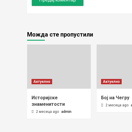
Можда сте пропустили
Актуелно
Актуелно
Историјске
Бој на Чегру
знаменитости
2 месеца ago
2 месеца ago
admin