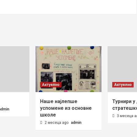
Актуелно
Актуелно
Наше најлепше
Турнири у
успомене из основне
стратешко
admin
школе
3 месеца 
2 месеца ago
admin