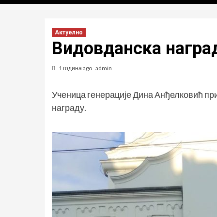
Актуелно
Видовданска награ
1 година ago
admin
Ученица генерације Дина Анђелковић при
награду.