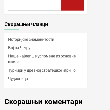
Скорашњи чланци
Историјске знаменитости
Бој на Чегру
Наше најлепше успомене из основне
школе
Турнири у древној стратешкој игри Го
Чудионица
Скорашњи коментари