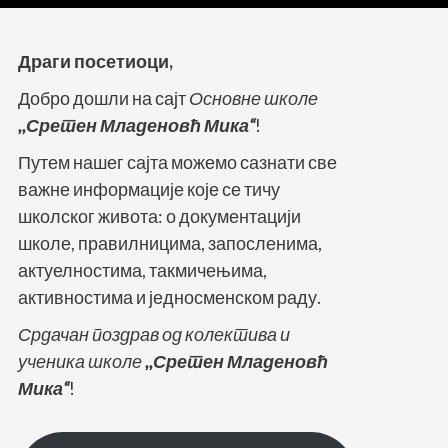
Драги посетиоци,
Добро дошли на сајт
Основне школе
,,Сретен Младеновћ Мика“
!
Путем нашег сајта можемо сазнати све
важне информације које се тичу
школског живота: о документацији
школе, правилницима, запосленима,
актуелностима, такмичењима,
активностима и једносменском раду.
Срдачан поздрав од колектива и
ученика школе
,,Сретен Младеновћ
Мика“
!