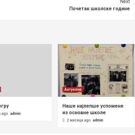
Next
Почетак школске године
Актуелно
егру
Наше најлепше успомене
из основне школе
а ago
admin
2 месеца ago
admin