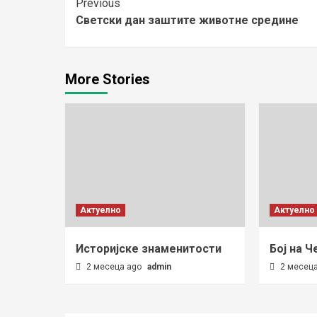
Continue
Previous
Светски дан заштите животне средине
Reading
More Stories
Актуелно
Актуелно
Историјске знаменитости
Бој на Ч
2 месеца ago
admin
2 месец