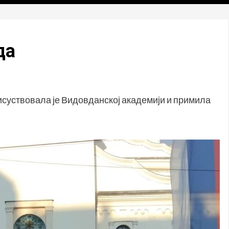
да
суствовала је Видовданској академији и примила