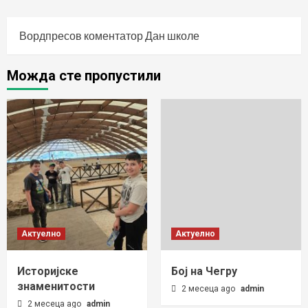
Вордпресов коментатор
Дан школе
Можда сте пропустили
Актуелно
Актуелно
Историјске
Бој на Чегру
знаменитости
2 месеца ago
admin
2 месеца ago
admin