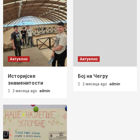
Актуелно
Актуелно
Историјске
Бој на Чегру
знаменитости
2 месеца ago
admin
2 месеца ago
admin