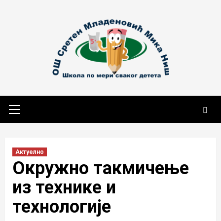
Skip
to
content
Primary
Menu
Актуелно
Окружно такмичење
из технике и
технологије