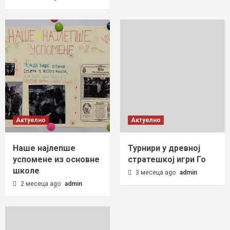
Актуелно
Актуелно
Наше најлепше
Турнири у древној
успомене из основне
стратешкој игри Го
школе
3 месеца ago
admin
2 месеца ago
admin