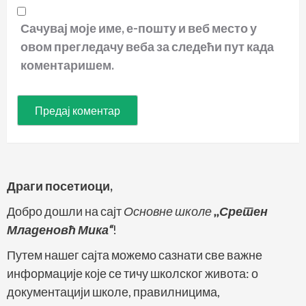
Сачувај моје име, е-пошту и веб место у
овом прегледачу веба за следећи пут када
коментаришем.
Драги посетиоци,
Добро дошли на сајт
Основне школе
,,Сретен
Младеновћ Мика“
!
Путем нашег сајта можемо сазнати све важне
информације које се тичу школског живота: о
документацији школе, правилницима,