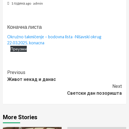
1 година ago
admin
Коначна листа
Okružno takmičenje – bodovna lista -Nišavski okrug
22.03.2025. konacna
Преузми
Continue
Previous
Живот некад и данас
Reading
Next
Светски дан позоришта
More Stories