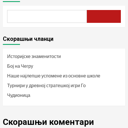
Скорашњи чланци
Историјске знаменитости
Бој на Чегру
Наше најлепше успомене из основне школе
Турнири у древној стратешкој игри Го
Чудионица
Скорашњи коментари