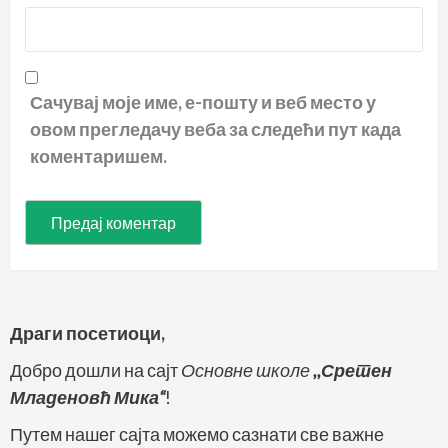
Сачувај моје име, е-пошту и веб место у
овом прегледачу веба за следећи пут када
коментаришем.
Драги посетиоци,
Добро дошли на сајт
Основне школе
,,Сретен
Младеновћ Мика“
!
Путем нашег сајта можемо сазнати све важне