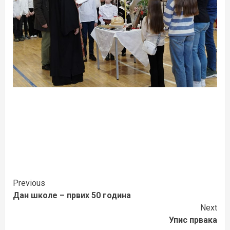
Continue
Previous
Дан школе – првих 50 година
Reading
Next
Упис првака