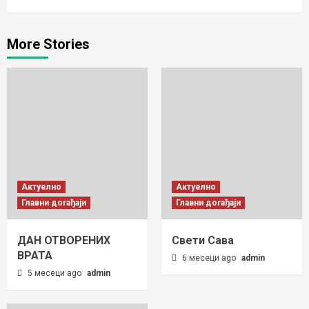
More Stories
Актуелно
Актуелно
Главни догађаји
Главни догађаји
ДАН ОТВОРЕНИХ
Свети Сава
ВРАТА
6 месеци ago
admin
5 месеци ago
admin