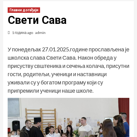
Главни догађаји
Свети Сава
1 година ago
admin
У понедељак 27.01.2025.године прослављена је
школска слава Свети Сава. Након обреда у
присуству свштеника и сечења колача, присутни
гости, родитељи, ученици и наставници
уживали су у богатом програму који су
припремили ученици наше школе.