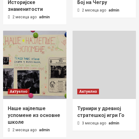
Историјске
Бој на Чегру
знаменитости
2 месеца ago
admin
2 месеца ago
admin
Актуелно
Актуелно
Наше најлепше
Турнири у древној
успомене из основне
стратешкој игри Го
школе
3 месеца ago
admin
2 месеца ago
admin