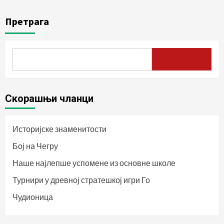
Претрага
Скорашњи чланци
Историјске знаменитости
Бој на Чегру
Наше најлепше успомене из основне школе
Турнири у древној стратешкој игри Го
Чудионица