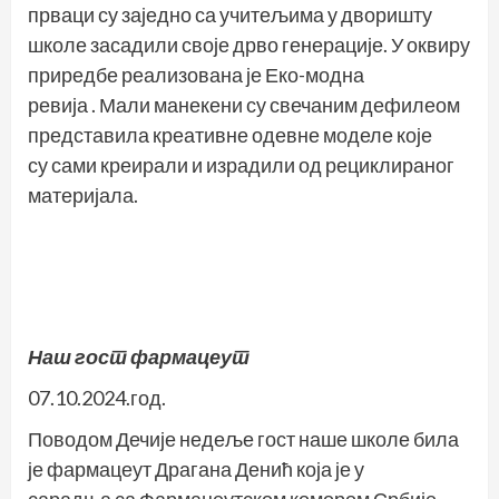
прваци су заједно са учитељима у дворишту
школе засадили своје дрво генерације. У оквиру
приредбе реализована је Еко-модна
ревија . Мали манекени су свечаним дефилеом
представила креативне одевне моделе које
су сами креирали и израдили од рециклираног
материјала.
Наш гост фармацеут
07.10.2024.год.
Поводом Дечије недеље гост наше школе била
је фармацеут Драгана Денић која је у