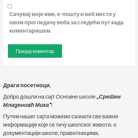
Сачувај моје име, е-пошту и веб место у
овом прегледачу веба за следећи пут када
коментаришем.
Драги посетиоци,
Добро дошли на сајт
Основне школе
,,Сретен
Младеновћ Мика“
!
Путем нашег сајта можемо сазнати све важне
информације које се тичу школског живота: о
документацији школе, правилницима,