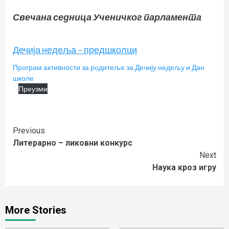
Свечана седница Ученичког парламента
Дечија недеља – предшколци
Програм активности за родитеље за Дечију недељу и Дан
школе
Преузми
Continue
Previous
Литерарно – ликовни конкурс
Reading
Next
Наука кроз игру
More Stories