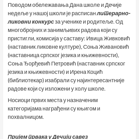
Поводом обележавања Дана школе и Дечије
недеље у нашој школи је расписан
литерарно-
ликовни конкурс
за ученике и родитеље. Од
многобројних и занимљивих радова који су
пристигли, комисија у саставу: Ивица Живковић
(наставник ликовне културе), Соња Живановић
(наставница српског језика и књижевности),
Соња Ђорђевић Петровић (наставник српског
језика и књижевности) и Ирена Коцић
(библиотекар) изабрали су најинтересантније
радове који су изложени у холу школе.
Носиоци првих места у назначеним
категоријама награђени су књигом и
похвалницом.
Пријем првака у Дечији савез