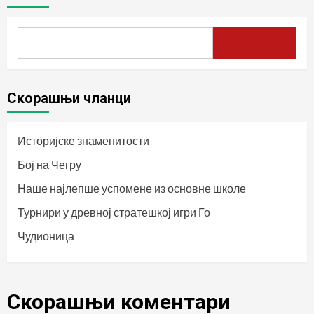
Скорашњи чланци
Историјске знаменитости
Бој на Чегру
Наше најлепше успомене из основне школе
Турнири у древној стратешкој игри Го
Чудионица
Скорашњи коментари