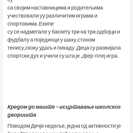
са својим наставницима и родитељима
учествовали уу различитим играма и
спортовима .Екипе
су се надметале у баскету три на три,одбојци и
фудбалу а појединци у шаху,стоном
тенису,скоку удаљ и пикаду .Деца су развијала
спортски дух и учили су шта је „фер-плеј игра.
Кредом до маште – исцртавање школског
дворишта
Поводом Дечје недеље, једна од активности је