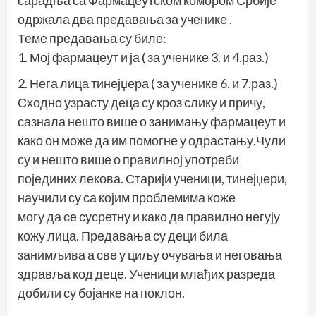
сарадња са Фармацеутском комором Србије
одржала два предавања за ученике .
Теме предавања су биле:
1. Мој фармацеут и ја ( за ученике 3. и 4.раз.)
2. Нега лица тинејџера ( за ученике 6. и 7.раз.)
Сходно узрасту деца су кроз слику и причу,
сазнала нешто више о занимању фармацеут и
како он може да им помогне у одрастању.Чули
су и нешто више о правилној употреби
појединих лекова. Старији ученици, тинејџери,
научили су са којим проблемима коже
могу да се сусретну и како да правилно негују
кожу лица. Предавања су деци била
занимљива а све у циљу очувања и неговања
здравља код деце. Ученици млађих разреда
добили су бојанке на поклон.