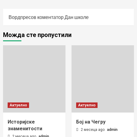
Вордпресов коментатор
Дан школе
Можда сте пропустили
Актуелно
Актуелно
Историјске
Бој на Чегру
знаменитости
2 месеца ago
admin
2 месеца ago
admin