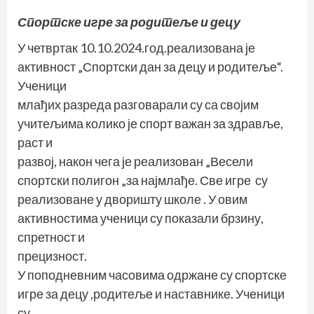
Спортске игре за родитеље и децу
У четвртак 10.10.2024.год.реализована је
активност „Спортски дан за децу и родитеље“.
Ученици
млађих разреда разговарали су са својим
учитељима колико је спорт важан за здравље,
раст и
развој, након чега је реализован „Весели
спортски полигон „за најмлађе. Све игре су
реализоване у дворишту школе . У овим
активностима ученици су показали брзину,
спретност и
прецизност.
У поподневним часовима одржане су спортске
игре за децу ,родитеље и наставнике. Ученици
су