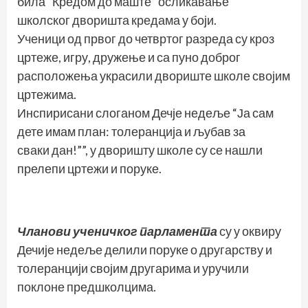
била “Кредом до маште“ осликавање
школског дворишта кредама у боји.
Ученици од првог до четвртог разреда су кроз
цртеже, игру, дружење и са пуно доброг
расположења украсили двориште школе својим
цртежима.
Инспирисани слоганом Дечје недеље “Ја сам
дете имам план: толеранција и љубав за
сваки дан!””, у дворишту школе су се нашли
прелепи цртежи и поруке.
Чланови ученичког парламента
су у оквиру
Дечије недеље делили поруке о другарству и
толеранцији својим другарима и уручили
поклоне предшколцима.