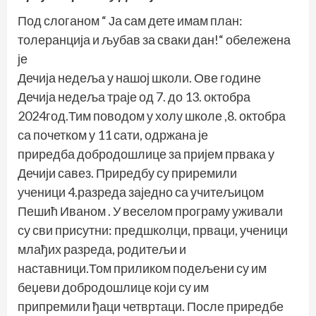
Под слоганом “ Ја сам дете имам план:
толеранција и љубав за сваки дан!“ обележена
је
Дечија недеља у нашој школи. Ове године
Дечија недеља траје од 7. до 13. октобра
2024год.Тим поводом у холу школе ,8. октобра
са почетком у 11 сати, одржана је
приредба добродошлице за пријем првака у
Дечији савез. Приредбу су приремили
ученици 4.разреда заједно са учитељицом
Пешић Иваном . У веселом програму уживали
су сви присутни: предшколци, прваци, ученици
млађих разреда, родитељи и
наставници.Том приликом подељени су им
беџеви добродошлице који су им
припремили ђаци четвртаци. После приредбе