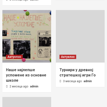
Актуелно
Актуелно
Наше најлепше
Турнири у древној
успомене из основне
стратешкој игри Го
школе
3 месеца ago
admin
2 месеца ago
admin