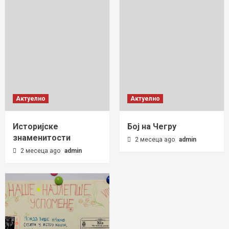
Актуелно
Актуелно
Историјске
Бој на Чегру
знаменитости
2 месеца ago
admin
2 месеца ago
admin