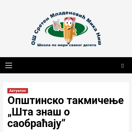
Skip
to
content
Primary
Menu
Актуелно
Општинско такмичење
„Шта знаш о
саобраћају“