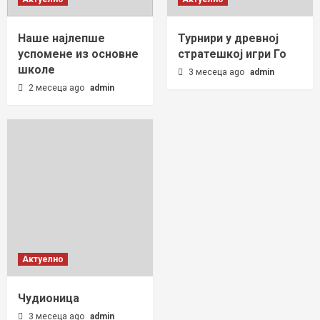
Наше најлепше
Турнири у древној
успомене из основне
стратешкој игри Го
школе
3 месеца ago
admin
2 месеца ago
admin
Актуелно
Чудионица
3 месеца ago
admin