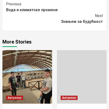
Continue
Previous
Вода и климатске промене
Reading
Next
Знањем за будућност
More Stories
Актуелно
Актуелно