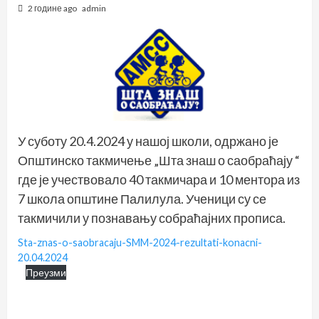
2 године ago
admin
У суботу 20.4.2024 у нашој школи, одржано је
Општинско такмичење „Шта знаш о саобраћају “
где је учествовало 40 такмичара и 10 ментора из
7 школа општине Палилула. Ученици су се
такмичили у познавању собраћајних прописа.
Sta-znas-o-saobracaju-SMM-2024-rezultati-konacni-
20.04.2024
Преузми