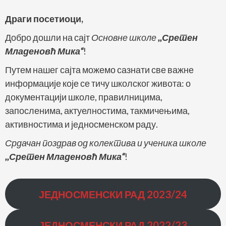
Драги посетиоци,
Добро дошли на сајт
Основне школе
,,Сретен
Младеновћ Мика“
!
Путем нашег сајта можемо сазнати све важне
информације које се тичу школског живота: о
документацији школе, правилницима,
запосленима, актуелностима, такмичењима,
активностима и једносменском раду.
Срдачан поздрав од колектива и ученика школе
,,Сретен Младеновћ Мика“
!
ЈЕДНОСМЕНСКИ РАД
2023/24
ЈЕДНОСМЕНСКИ РАД
2022/23