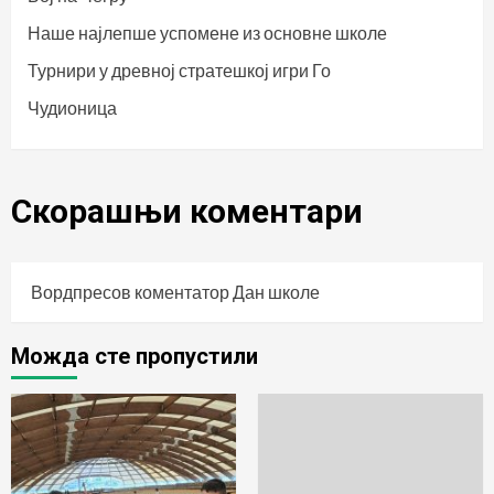
Наше најлепше успомене из основне школе
Турнири у древној стратешкој игри Го
Чудионица
Скорашњи коментари
Вордпресов коментатор
Дан школе
Можда сте пропустили