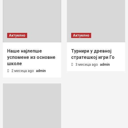
Актуелно
Актуелно
Наше најлепше
Турнири у древној
успомене из основне
стратешкој игри Го
школе
3 месеца ago
admin
2 месеца ago
admin