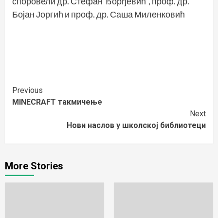
споровели др. Стефан Ђорђевић“, проф. др.
Бојан Јоргић и проф. др. Саша Миленковић
Continue
Previous
MINECRAFT такмичење
Reading
Next
Нови наслов у школској библиотеци
More Stories