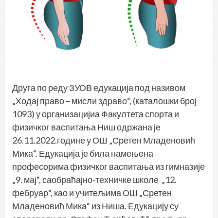
Друга по реду ЗУОВ едукација под називом
„Ходај право – мисли здраво“, (каталошки број
1093) у организацијиа Факултета спорта и
физичког васпитања Ниш одржана је
26.11.2022.године у ОШ „Сретен Младеновић
Мика“. Едукација је била намењена
професорима физичког васпитања из гимназије
„9. мај“, саобраћајно-техничке школе „12.
фебруар“, као и учитељима ОШ „Сретен
Младеновић Мика“ из Ниша. Едукацију су