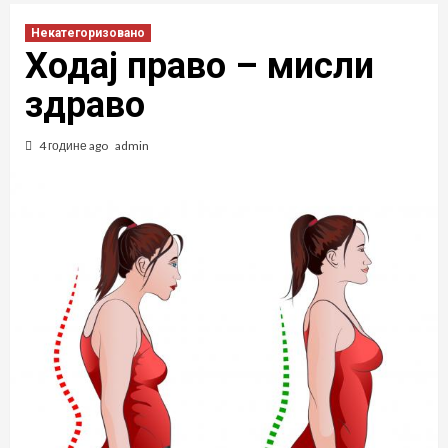
Некатегоризовано
Ходај право – мисли
здраво
4 године ago
admin