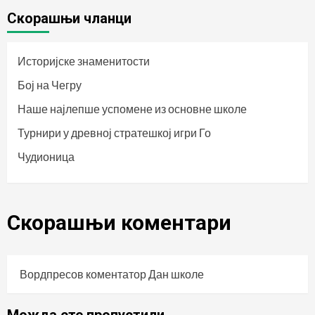
Скорашњи чланци
Историјске знаменитости
Бој на Чегру
Наше најлепше успомене из основне школе
Турнири у древној стратешкој игри Го
Чудионица
Скорашњи коментари
Вордпресов коментатор
Дан школе
Можда сте пропустили