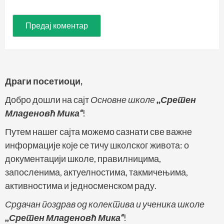
Драги посетиоци,
Добро дошли на сајт
Основне школе
,,Сретен
Младеновћ Мика“
!
Путем нашег сајта можемо сазнати све важне
информације које се тичу школског живота: о
документацији школе, правилницима,
запосленима, актуелностима, такмичењима,
активностима и једносменском раду.
Срдачан поздрав од колектива и ученика школе
,,Сретен Младеновћ Мика“
!