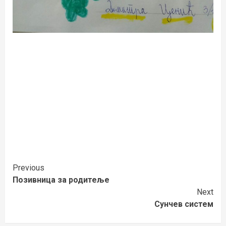
Continue
Previous
Позивница за родитеље
Reading
Next
Сунчев систем