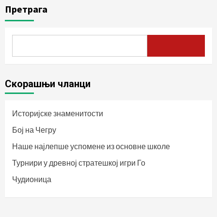
Претрага
Скорашњи чланци
Историјске знаменитости
Бој на Чегру
Наше најлепше успомене из основне школе
Турнири у древној стратешкој игри Го
Чудионица