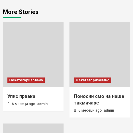
More Stories
Некатегоризовано
Некатегоризовано
Упис првака
Поносни смо на наше
такмичаре
6 месеци ago
admin
6 месеци ago
admin