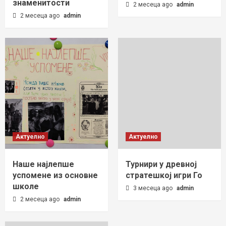
знаменитости
2 месеца ago
admin
2 месеца ago
admin
Актуелно
Актуелно
Наше најлепше
Турнири у древној
успомене из основне
стратешкој игри Го
школе
3 месеца ago
admin
2 месеца ago
admin