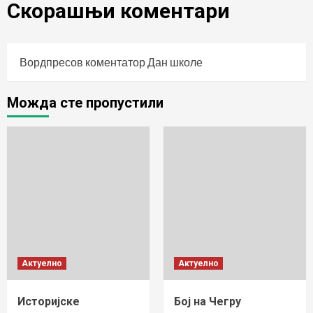
Скорашњи коментари
Вордпресов коментатор
Дан школе
Можда сте пропустили
Актуелно
Актуелно
Историјске
Бој на Чегру