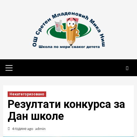
Skip
to
content
Primary
Menu
Некатегоризовано
Резултати конкурса за
Дан школе
4 године ago
admin