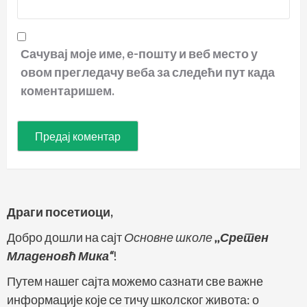
Сачувај моје име, е-пошту и веб место у
овом прегледачу веба за следећи пут када
коментаришем.
Драги посетиоци,
Добро дошли на сајт
Основне школе
,,Сретен
Младеновћ Мика“
!
Путем нашег сајта можемо сазнати све важне
информације које се тичу школског живота: о