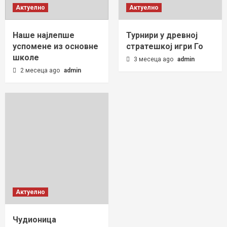
Актуелно
Актуелно
Наше најлепше
Турнири у древној
успомене из основне
стратешкој игри Го
школе
3 месеца ago
admin
2 месеца ago
admin
Актуелно
Чудионица