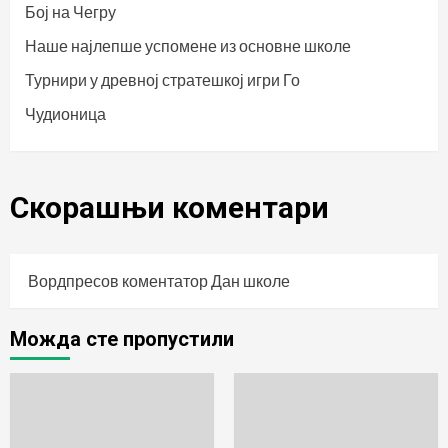
Бој на Чегру
Наше најлепше успомене из основне школе
Турнири у древној стратешкој игри Го
Чудионица
Скорашњи коментари
Вордпресов коментатор
Дан школе
Можда сте пропустили