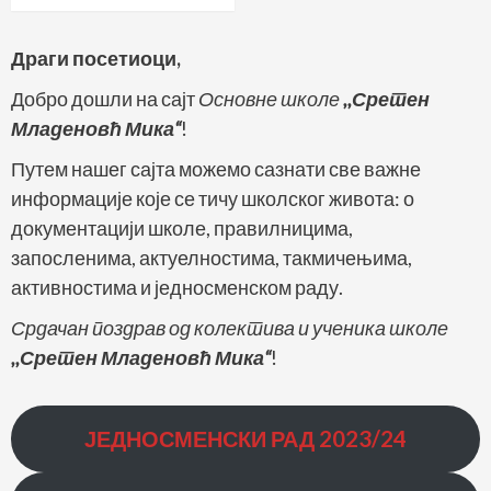
Драги посетиоци,
Добро дошли на сајт
Основне школе
,,Сретен
Младеновћ Мика“
!
Путем нашег сајта можемо сазнати све важне
информације које се тичу школског живота: о
документацији школе, правилницима,
запосленима, актуелностима, такмичењима,
активностима и једносменском раду.
Срдачан поздрав од колектива и ученика школе
,,Сретен Младеновћ Мика“
!
ЈЕДНОСМЕНСКИ РАД
2023/24