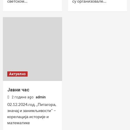
светском…
су организовале…
Актуелно
Јавни час
2 године ago
admin
02.12.2024.год. „Питагора,
значај и занимљивости“ –
корелација историје и
математике