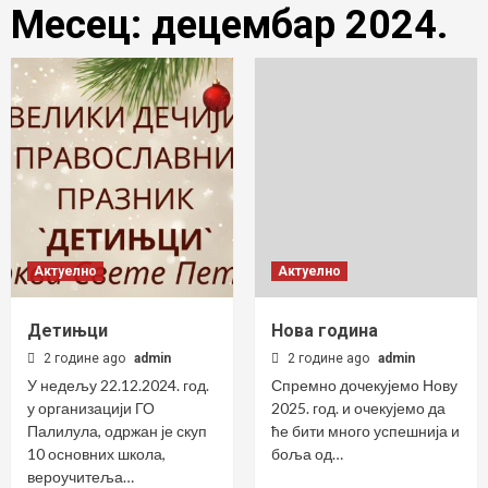
Месец:
децембар 2024.
Актуелно
Актуелно
Детињци
Нова година
2 године ago
admin
2 године ago
admin
У недељу 22.12.2024. год.
Спремно дочекујемо Нову
у организацији ГО
2025. год. и очекујемо да
Палилула, одржан је скуп
ће бити много успешнија и
10 основних школа,
боља од…
вероучитеља…