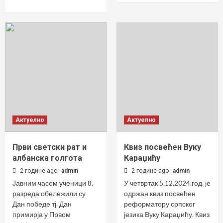
Актуелно
Актуелно
Први светски рат и
Квиз посвећен Вуку
албанска голгота
Караџићу
2 године ago
admin
2 године ago
admin
Јавним часом ученици 8.
У четвртак 5.12.2024.год. је
разреда обележили су
одржан квиз посвећен
Дан победе тј. Дан
реформатору српског
примирја у Првом
језика Вуку Караџићу. Квиз